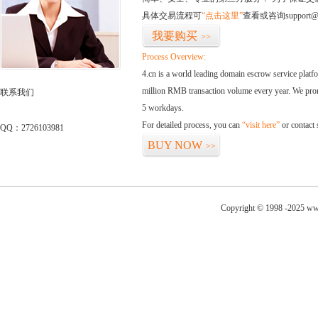
具体交易流程可
“点击这里”
查看或咨询support@
我要购买
>>
Process Overview:
4.cn is a world leading domain escrow service plat
million RMB transaction volume every year. We promi
联系我们
5 workdays.
For detailed process, you can
“visit here”
or contact
QQ：2726103981
BUY NOW
>>
Copyright © 1998 -2025 www