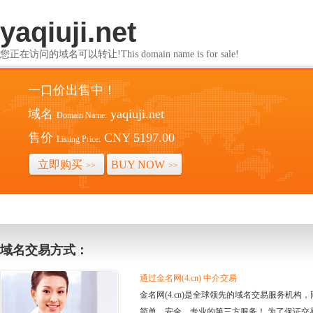
yaqiuji.net
您正在访问的域名可以转让!This domain name is for sale!
一口价出售中！
域名
yaqiuji.net
Domain Name:
售价
CNY 5197.00
Listing Price:
立即购买
BUY NOW
>>
>>
域名交易方式：
通过金名网(4.cn) 中介交易
金名网(4.cn)是全球领先的域名交易服务机
简单、安全、专业的第三方服务！ 为了保证交